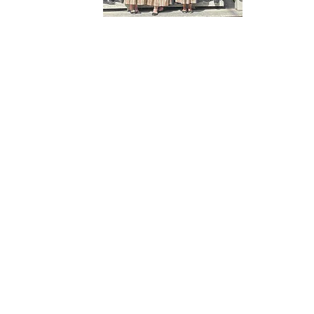
Musikverein
c 2016
Dorfmusik Zillingtal