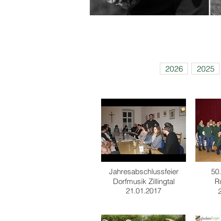
2026
2025
Jahresabschluss
feier
50
Dorfmusik Zillingtal
R
21.01.2017