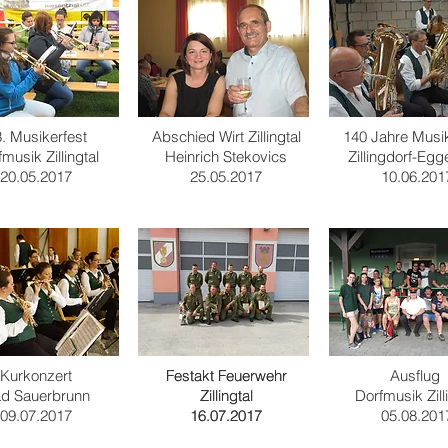
. Musikerfest
Abschied Wirt Zillingtal
140 Jahre Musi
musik Zillingtal
Heinrich Stekovics
Zillingdorf-Egg
20.05.2017
25.05.2017
10.06.201
Kurkonzert
Festakt Feuerwehr
Festakt Feuerwehr
Ausflug
d Sauerbrunn
Zillingtal
Zillingtal
Dorfmusik Zill
09.07.2017
16.07.2017
16.07.2017
05.08.201