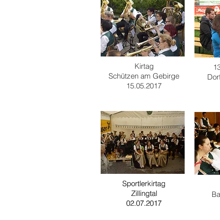
Kirtag
13
Schützen am Gebirge
Dorf
15.05.2017
Sportlerkirtag
Sportlerkirtag
Zillingtal
Zillingtal
Ba
02.07.2017
02.07.2017