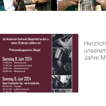
News
Herzlic
unserem
Jahre M
Zillingta