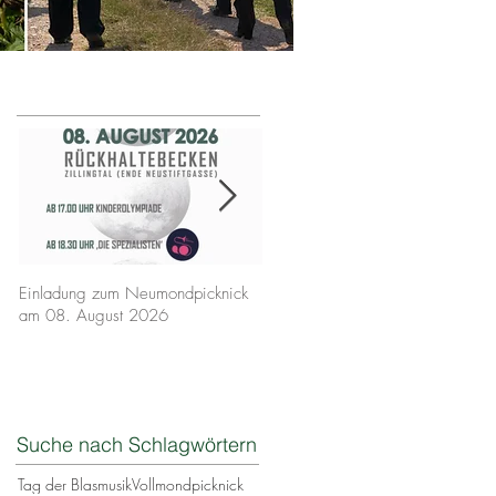
Aktuelle Posts
Einladung zum Neumondpicknick
MartiniausKLANG am 16.
am 08. August 2026
November 2025
Suche nach Schlagwörtern
Tag der Blasmusik
Vollmondpicknick